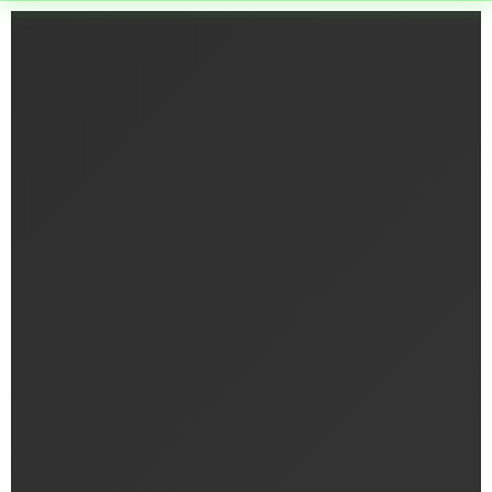
השבת את ההבזקים
visibility_off
סמן כותרות
title
צבע רקע
settings
זום (הקטנה)
zoom_out
זום (הגדלה)
zoom_in
הקטנת גופן
remove_circle_outline
הגדלת גופן
add_circle_outline
גופן קריא
spellcheck
ניגודיות בהירה
brightness_high
ניגודיות כהה
brightness_low
הוסף קו תחתון לקישורים
format_underlined