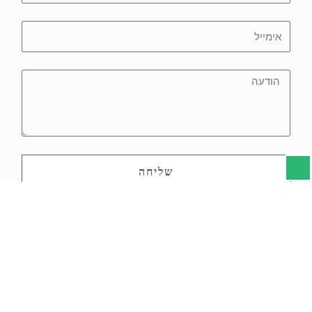
שליחה
האתר עינבר בן אדרת משתמשת במערכת-
Easybizy
לניהול הקליניקה
ובפרט לשימוש ב-Whatsapp API הרשמי