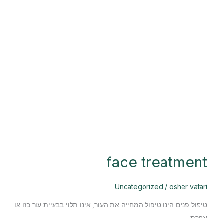
סמן קישורים
font_download
לאפס את כל האפשרויות
cached
face treatment
Uncategorized
/
osher vatari
טיפול פנים הינו טיפול המחייה את העור, אינו תלוי בבעיית עור כזו או
אחרת.