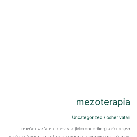
סמן קישורים
font_download
לאפס את כל האפשרויות
cached
mezoterapia
Uncategorized
/
osher vatari
מיקרונידלינג (Microneedling) היא שיטת טיפול לא-פולשנית
שבמהלכה אנו משתמשים במחטים קטנות (מיקרו-מחטים) כדי לדקור